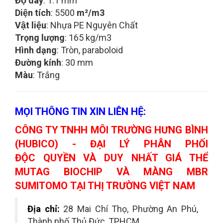
Độ dày
: 1.1 mm
Diện tích
: 5500
m²/m3
Vật liệu
: Nhựa PE Nguyên Chất
Trọng lượng
: 165 kg/m3
Hình dạng
: Tròn, paraboloid
Đường kính
: 30 mm
Màu
: Trắng
MỌI THÔNG TIN XIN LIÊN HỆ:
CÔNG TY TNHH MÔI TRƯỜNG HƯNG BÌNH
(HUBICO) - ĐẠI LÝ PHÂN PHỐI
ĐỘC
QUYỀN VÀ DUY NHẤT GIÁ THỂ
MUTAG BIOCHIP VÀ MÀNG MBR
SUMITOMO TẠI THỊ TRƯỜNG VIỆT NAM
Địa chỉ:
28 Mai Chí Thọ, Phường An Phú,
Thành phố Thủ Đức, TPHCM