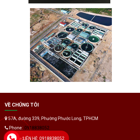
VỀ CHÚNG TÔI
57A, đường 339, Phường Phước Long, TPHCM
Phone:
0918838052
LIÊN HỆ: 0918838052
Phone2:
0932471442