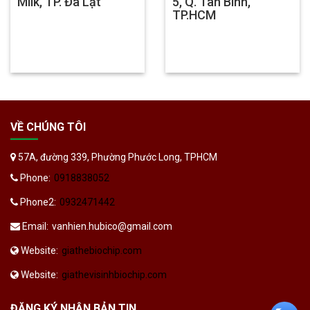
Milk, TP. Đà Lạt
5, Q. Tân Bình,
TP.HCM
VỀ CHÚNG TÔI
57A, đường 339, Phường Phước Long, TPHCM
Phone:
0918838052
Phone2:
0932471442
Email:
vanhien.hubico@gmail.com
Website:
giathebiochip.com
Website:
giathevisinhbiochip.com
ĐĂNG KÝ NHẬN BẢN TIN