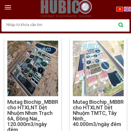
Trang chủ
>
Dự án tiêu biểu
Toggle
navigation
Dự án tiêu biểu
Mutag Biochip_MBBR
Mutag Biochip_MBBR
cho HTXLNT Dệt
cho HTXLNT Dệt
Nhuộm Nhơn Trạch
Nhuộm TMTC, Tây
6A, Đồng Nai_
Ninh_
120.000m3/ngày
40.000m3/ngày đêm
đêm