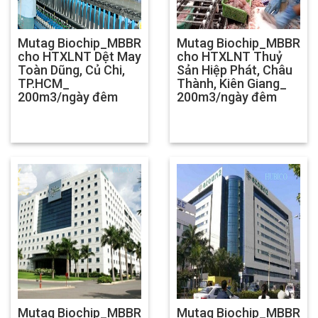
Mutag Biochip_MBBR
Mutag Biochip_MBBR
cho HTXLNT Dệt May
cho HTXLNT Thuỷ
Toàn Dũng, Củ Chi,
Sản Hiệp Phát, Châu
TP.HCM_
Thành, Kiên Giang_
200m3/ngày đêm
200m3/ngày đêm
Mutag Biochip_MBBR
Mutag Biochip_MBBR