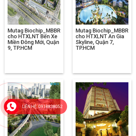
Mutag Biochip_MBBR
Mutag Biochip_MBBR
cho HTXLNT Bến Xe
cho HTXLNT An Gia
Miền Đông Mới, Quận
Skyline, Quận 7,
9, TP.HCM
TP.HCM
LIÊN HỆ: 0918838052