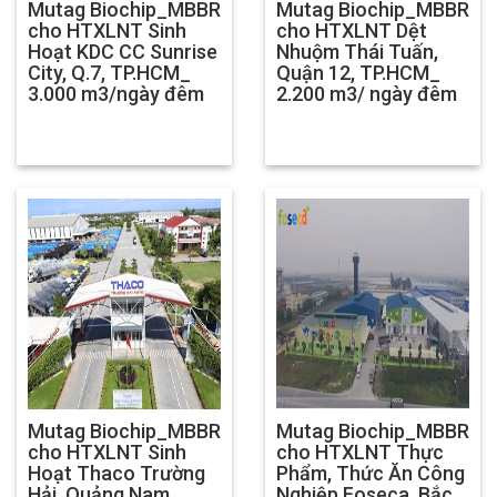
Mutag Biochip_MBBR
Mutag Biochip_MBBR
cho HTXLNT Sinh
cho HTXLNT Dệt
Hoạt KDC CC Sunrise
Nhuộm Thái Tuấn,
City, Q.7, TP.HCM_
Quận 12, TP.HCM_
3.000 m3/ngày đêm
2.200 m3/ ngày đêm
Mutag Biochip_MBBR
Mutag Biochip_MBBR
cho HTXLNT Sinh
cho HTXLNT Thực
Hoạt Thaco Trường
Phẩm, Thức Ăn Công
Hải, Quảng Nam_
Nghiệp Foseca, Bắc